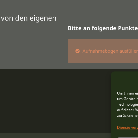
u von den eigenen
Bitte an folgende Punkt
Aufnahmebogen ausfüllen
Um Ihnen ei
um Gerätein
An
Technologie
auf dieser 
zurückziehe
Dienste ver