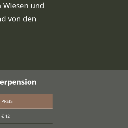
n Wiesen und
nd von den
ierpension
PREIS
€ 12