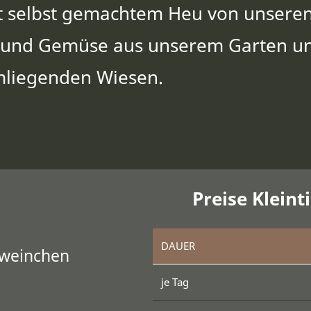
it selbst gemachtem Heu von unsere
t und Gemüse aus unserem Garten u
liegenden Wiesen.
Preise Kleint
DAUER
hweinchen
je Tag