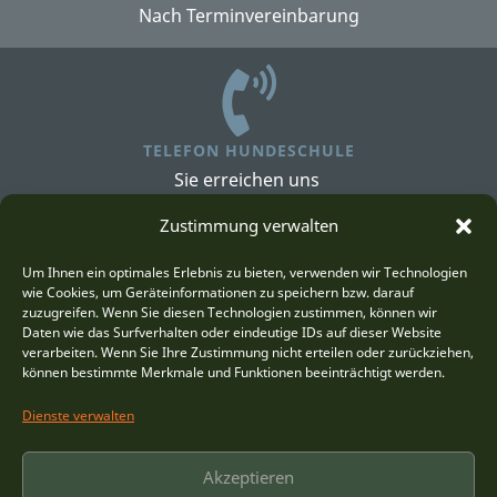
Nach Terminvereinbarung
TELEFON HUNDESCHULE
Sie erreichen uns
von 7 - 18 Uhr unter:
Zustimmung verwalten
+49 174 38 35 856
Um Ihnen ein optimales Erlebnis zu bieten, verwenden wir Technologien
wie Cookies, um Geräteinformationen zu speichern bzw. darauf
zuzugreifen. Wenn Sie diesen Technologien zustimmen, können wir
Daten wie das Surfverhalten oder eindeutige IDs auf dieser Website
verarbeiten. Wenn Sie Ihre Zustimmung nicht erteilen oder zurückziehen,
können bestimmte Merkmale und Funktionen beeinträchtigt werden.
TELEFON TIERPENSION
Dienste verwalten
Sie erreichen uns
von 7 - 18 Uhr unter:
Akzeptieren
+49 173 30 05 246