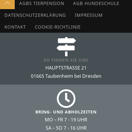
AGBS TIERPENSION
AGB HUNDESCHULE
DATENSCHUTZERKLÄRUNG
IMPRESSUM
KONTAKT
COOKIE-RICHTLINIE
SO FINDEN SIE UNS
HAUPTSTRASSE 21
01665 Taubenheim bei Dresden
BRING- UND ABHOLZEITEN
MO – FR 7 - 19 UHR
SA – SO 7 - 16 UHR